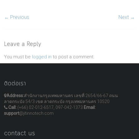
← Previous
Next →
Leave a Reply
You must be
logged in
to post a comment.
ติดต่อเรา
Address:
สำนักงานกรุงเทพมหานคร เลขที่ 2654/66-67 ถนน
ลาดกระบัง 54/3 เขต ลาดกระบัง กรุงเทพมหานคร 10520
Call:
(+66) 02-012-6517, 097-042-1373
Email:
support
@jitinnotech.com
contact us