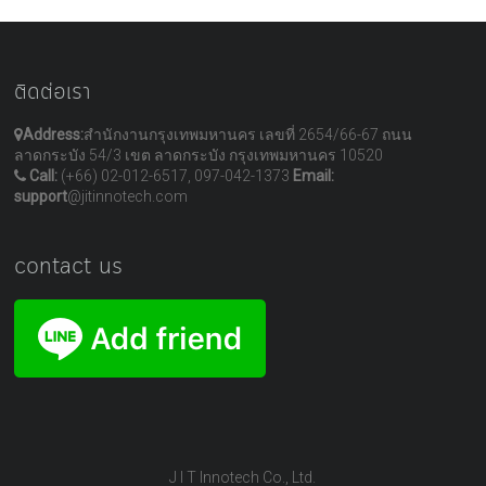
ติดต่อเรา
Address:
สำนักงานกรุงเทพมหานคร เลขที่ 2654/66-67 ถนน
ลาดกระบัง 54/3 เขต ลาดกระบัง กรุงเทพมหานคร 10520
Call:
(+66) 02-012-6517, 097-042-1373
Email:
support
@jitinnotech.com
contact us
J I T Innotech Co., Ltd.