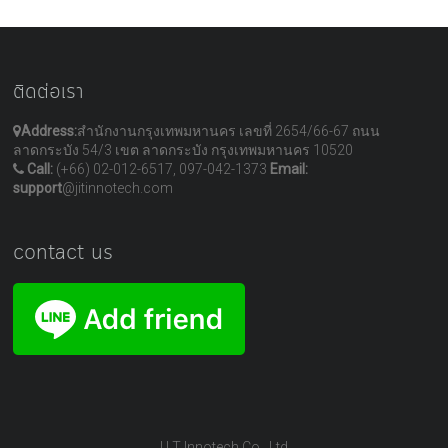
ติดต่อเรา
Address:
สำนักงานกรุงเทพมหานคร เลขที่ 2654/66-67 ถนน
ลาดกระบัง 54/3 เขต ลาดกระบัง กรุงเทพมหานคร 10520
Call:
(+66) 02-012-6517, 097-042-1373
Email:
support
@jitinnotech.com
contact us
J I T Innotech Co., Ltd.