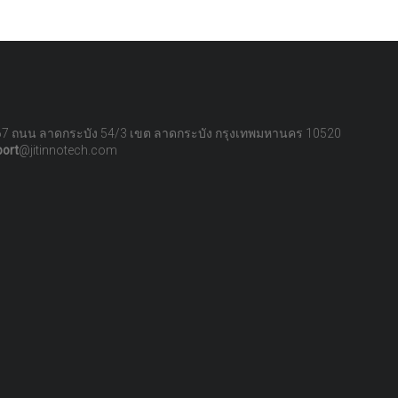
67 ถนน ลาดกระบัง 54/3 เขต ลาดกระบัง กรุงเทพมหานคร 10520
port
@jitinnotech.com