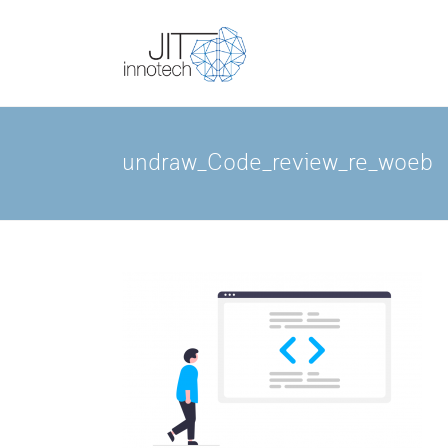
Skip
JIT
Technology
to
Solution
content
For
Innotech
Business
undraw_Code_review_re_woeb