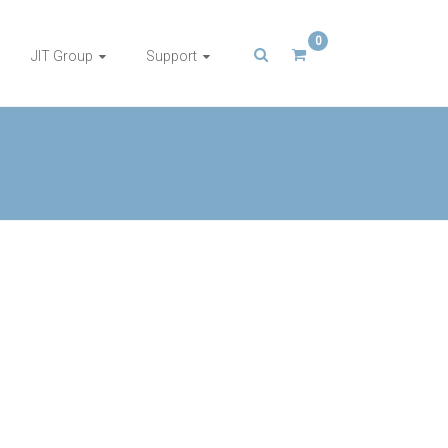
0
JIT Group
Support