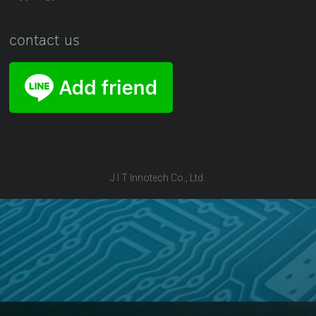
contact us
J I T Innotech Co., Ltd.