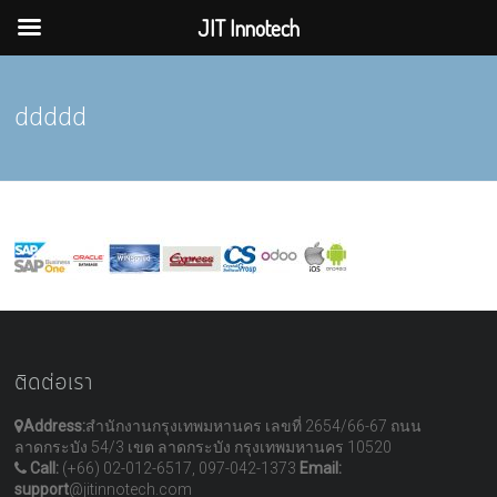
JIT Innotech
Skip
to
ddddd
content
ติดต่อเรา
Address:
สำนักงานกรุงเทพมหานคร เลขที่ 2654/66-67 ถนน
ลาดกระบัง 54/3 เขต ลาดกระบัง กรุงเทพมหานคร 10520
Call:
(+66) 02-012-6517, 097-042-1373
Email:
support
@jitinnotech.com