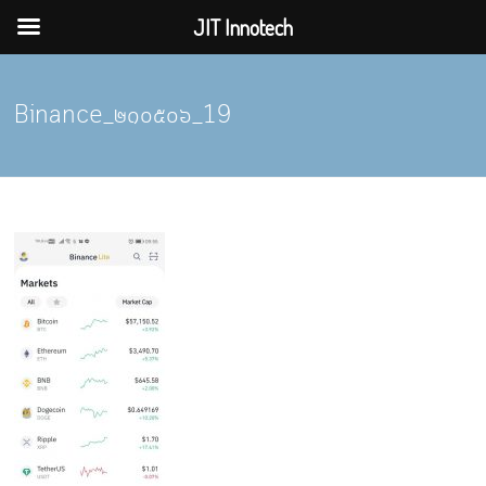
JIT Innotech
Skip
to
Binance_๒๑๐๕๐๖_19
content