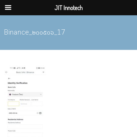
JIT Innotech
Skip
to
Binance_๒๑๐๕๐๖_17
content