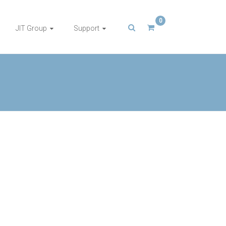
0
JIT Group
Support