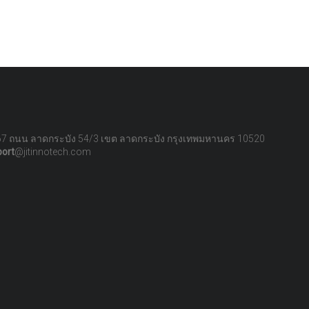
67 ถนน ลาดกระบัง 54/3 เขต ลาดกระบัง กรุงเทพมหานคร 10520
port
@jitinnotech.com