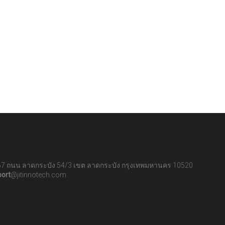
67 ถนน ลาดกระบัง 54/3 เขต ลาดกระบัง กรุงเทพมหานคร 10520
port
@jitinnotech.com