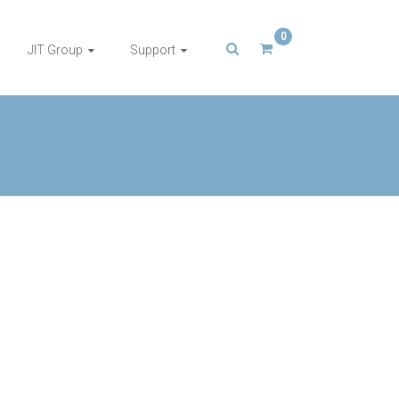
0
JIT Group
Support